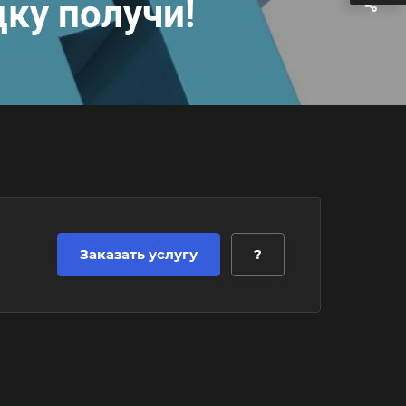
ку получи!
Заказать услугу
?