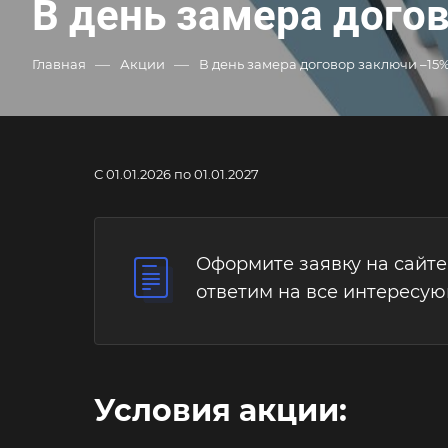
В день замера дого
—
—
Главная
Акции
В день замера договор заключи –15%
С 01.01.2026 по 01.01.2027
Оформите заявку на сайте
ответим на все интересу
Условия акции: